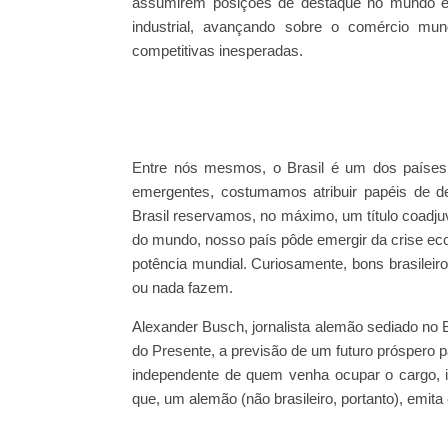
assumirem posições de destaque no mundo ec
industrial, avançando sobre o comércio mu
competitivas inesperadas.
Entre nós mesmos, o Brasil é um dos países
emergentes, costumamos atribuir papéis de d
Brasil reservamos, no máximo, um título coadju
do mundo, nosso país pôde emergir da crise ec
potência mundial. Curiosamente, bons brasileir
ou nada fazem.
Alexander Busch, jornalista alemão sediado no B
do Presente, a previsão de um futuro próspero p
independente de quem venha ocupar o cargo, i
que, um alemão (não brasileiro, portanto), emita