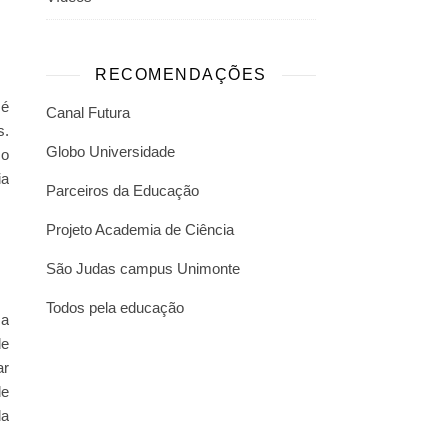
RECOMENDAÇÕES
 é
Canal Futura
s.
Globo Universidade
so
ia
Parceiros da Educação
Projeto Academia de Ciência
São Judas campus Unimonte
Todos pela educação
 a
de
ar
de
da