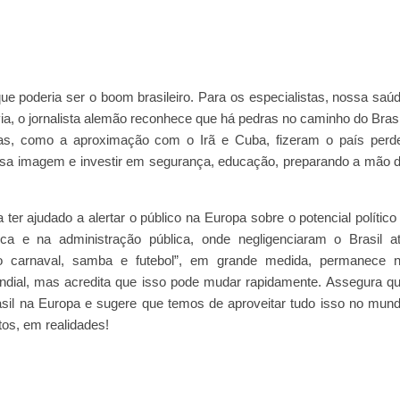
e poderia ser o boom brasileiro. Para os especialistas, nossa saú
a, o jornalista alemão reconhece que há pedras no caminho do Brasi
das, como a aproximação com o Irã e Cuba, fizeram o país perd
essa imagem e investir em segurança, educação, preparando a mão 
ter ajudado a alertar o público na Europa sobre o potencial político
ica e na administração pública, onde negligenciaram o Brasil a
do carnaval, samba e futebol”, em grande medida, permanece 
ndial, mas acredita que isso pode mudar rapidamente. Assegura q
il na Europa e sugere que temos de aproveitar tudo isso no mun
os, em realidades!