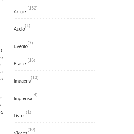
(152)
Artigos
(1)
Audio
(7)
Evento
os
ao
(16)
Frases
as
ma
(10)
co
Imagens
(4)
ís
Imprensa
s,
ra
(1)
Livros
(10)
Vídeos