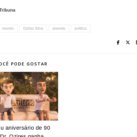
 Tribuna
mundo
Ozires Silva
planeta
politica
OCÊ PODE GOSTAR
u aniversário de 90
 Dr. Ozires ganha