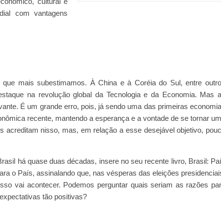
onômico, cultural e
ndial com vantagens
 que mais subestimamos. À China e à Coréia do Sul, entre outr
estaque na revolução global da Tecnologia e da Economia. Mas 
vante. É um grande erro, pois, já sendo uma das primeiras economi
onômica recente, mantendo a esperança e a vontade de se tornar u
os acreditam nisso, mas, em relação a esse desejável objetivo, pou
rasil há quase duas décadas, insere no seu recente livro, Brasil: Pa
ara o País, assinalando que, nas vésperas das eleições presidenciai
sso vai acontecer. Podemos perguntar quais seriam as razões pa
 expectativas tão positivas?