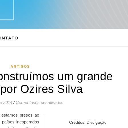
ONTATO
ARTIGOS
onstruímos um grande
 por Ozires Silva
em Porque não construímos um gra
de 2014
/
Comentários desativados
e estamos presos ao
 países inesperados
Créditos: Divulgação