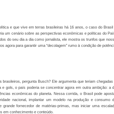
tica e que vive em terras brasileiras há 16 anos, o caso do Brasil
cria um cenário sobre as perspectivas econômicas e políticas do Paí
s do seu dia a dia como jornalista, ele mostra os trunfos que nos
os agora para garantir uma “decolagem” rumo à condição de potênc
s brasileiros, pergunta Busch? Ele argumenta que teriam chegadas
 e gols, o país poderia se concentrar agora em outra ambição: a 
tências econômicas do planeta. Nessa corrida, o Brasil pode apost
ioridade nacional, implantar um modelo na produção e consumo 
de grande fornecedor de matérias-primas, mas iniciar uma escala
cos em conhecimento e conteúdo.