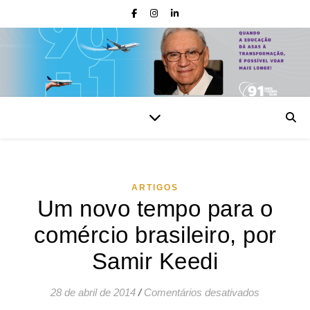
ARTIGOS
Um novo tempo para o
comércio brasileiro, por
Samir Keedi
em Um novo
28 de abril de 2014
/
Comentários desativados