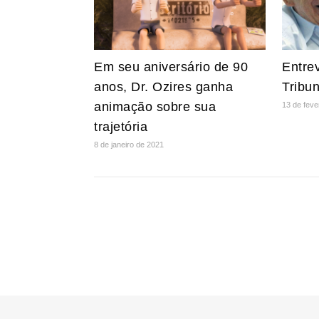
Em seu aniversário de 90
Entrev
anos, Dr. Ozires ganha
Tribu
animação sobre sua
13 de feve
trajetória
8 de janeiro de 2021