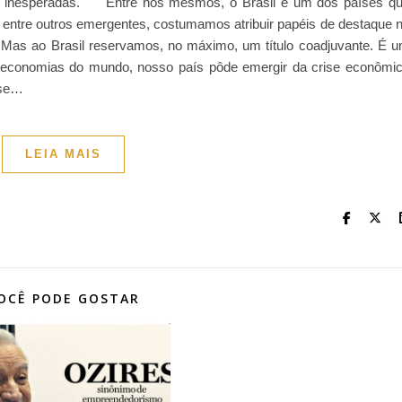
s inesperadas. Entre nós mesmos, o Brasil é um dos países q
 entre outros emergentes, costumamos atribuir papéis de destaque 
. Mas ao Brasil reservamos, no máximo, um título coadjuvante. É 
s economias do mundo, nosso país pôde emergir da crise econômi
 se…
LEIA MAIS
OCÊ PODE GOSTAR