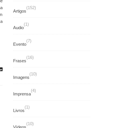
ue
na
(152)
Artigos
um
ca
(1)
Audio
(7)
Evento
(16)
Frases
(10)
Imagens
(4)
Imprensa
(1)
Livros
(10)
Vídeos