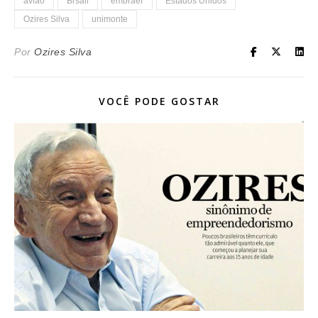
avião
Brsail
embraer
Estados Unidos
Ozires Silva
unimonte
Por
Ozires Silva
VOCÊ PODE GOSTAR