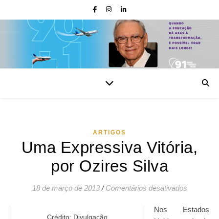
ARTIGOS
Uma Expressiva Vitória,
por Ozires Silva
em Uma Ex
18 de março de 2013
/
Comentários desativados
Nos Estados
Crédito: Divulgação