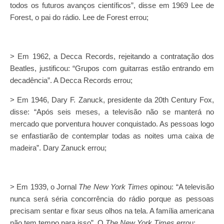
todos os futuros avanços científicos”, disse em 1969 Lee de
Forest, o pai do rádio. Lee de Forest errou;
> Em 1962, a Decca Records, rejeitando a contratação dos
Beatles, justificou: “Grupos com guitarras estão entrando em
decadência”. A Decca Records errou;
> Em 1946, Dary F. Zanuck, presidente da 20th Century Fox,
disse: “Após seis meses, a televisão não se manterá no
mercado que porventura houver conquistado. As pessoas logo
se enfastiarão de contemplar todas as noites uma caixa de
madeira”. Dary Zanuck errou;
> Em 1939, o Jornal
The New York Times
opinou: “A televisão
nunca será séria concorrência do rádio porque as pessoas
precisam sentar e fixar seus olhos na tela. A família americana
não tem tempo para isso”. O
The New York Times
errou;