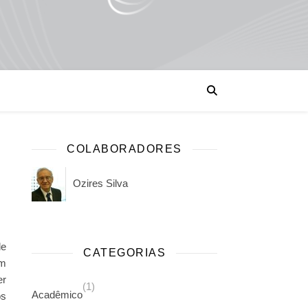
COLABORADORES
Ozires Silva
de
CATEGORIAS
um
er
(1)
Acadêmico
os