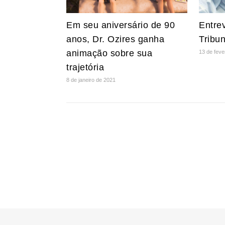
Em seu aniversário de 90
Entrev
anos, Dr. Ozires ganha
Tribu
animação sobre sua
13 de feve
trajetória
8 de janeiro de 2021