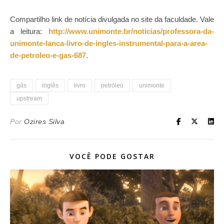
Compartilho link de notícia divulgada no site da faculdade. Vale
a leitura:
http://www.unimonte.br/noticias/professora-da-
unimonte-lanca-livro-de-ingles-instrumental-para-a-area-
de-petroleo-e-gas-687
.
gás
inglês
livro
petróleo
unimonte
upstream
Por
Ozires Silva
VOCÊ PODE GOSTAR