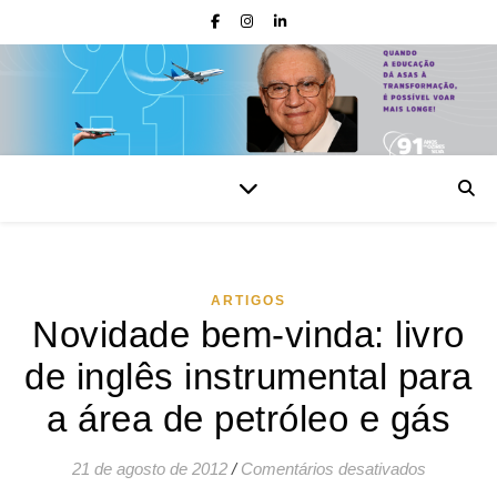
ARTIGOS
Novidade bem-vinda: livro
de inglês instrumental para
a área de petróleo e gás
em Novida
21 de agosto de 2012
/
Comentários desativados