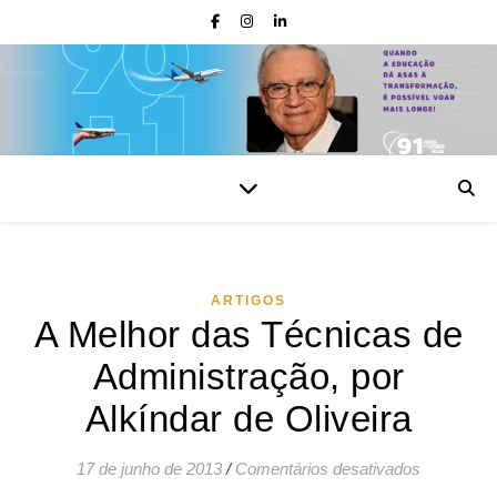
ARTIGOS
A Melhor das Técnicas de
Administração, por
Alkíndar de Oliveira
em A Melho
17 de junho de 2013
/
Comentários desativados