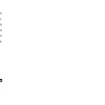
os
s.
ns
os
om
a,