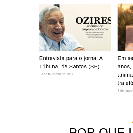
Entrevista para o jornal A
Em se
Tribuna, de Santos (SP)
anos,
anima
13 de fevereiro de 2014
trajet
8 de janei
POR QUE 