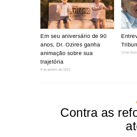
Em seu aniversário de 90
Entrev
anos, Dr. Ozires ganha
Tribu
animação sobre sua
13 de feve
trajetória
8 de janeiro de 2021
Contra as ref
at