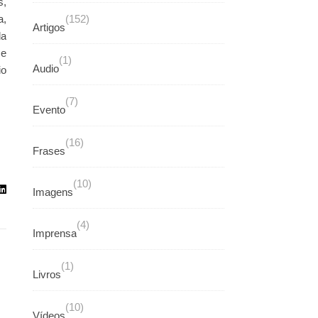
s,
a,
(152)
Artigos
da
 e
(1)
Audio
io
(7)
Evento
(16)
Frases
(10)
Imagens
(4)
Imprensa
(1)
Livros
(10)
Vídeos