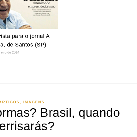
ista para o jornal A
na, de Santos (SP)
reiro de 2014
,
ARTIGOS
IMAGENS
ormas? Brasil, quando
errisarás?