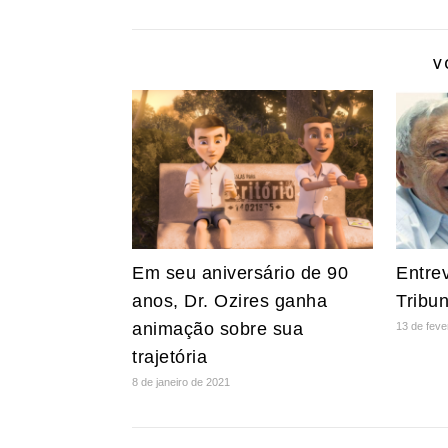
V
Em seu aniversário de 90
Entrev
anos, Dr. Ozires ganha
Tribu
animação sobre sua
13 de feve
trajetória
8 de janeiro de 2021