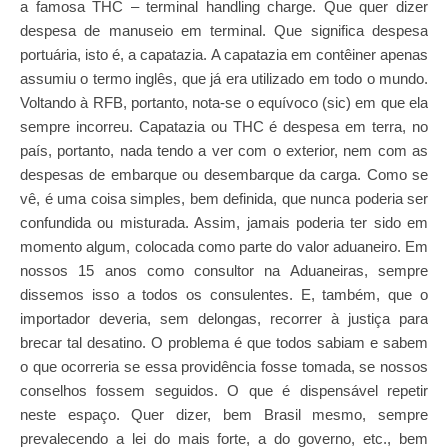
a famosa THC – terminal handling charge. Que quer dizer
despesa de manuseio em terminal. Que significa despesa
portuária, isto é, a capatazia. A capatazia em contêiner apenas
assumiu o termo inglês, que já era utilizado em todo o mundo.
Voltando à RFB, portanto, nota-se o equívoco (sic) em que ela
sempre incorreu. Capatazia ou THC é despesa em terra, no
país, portanto, nada tendo a ver com o exterior, nem com as
despesas de embarque ou desembarque da carga. Como se
vê, é uma coisa simples, bem definida, que nunca poderia ser
confundida ou misturada. Assim, jamais poderia ter sido em
momento algum, colocada como parte do valor aduaneiro. Em
nossos 15 anos como consultor na Aduaneiras, sempre
dissemos isso a todos os consulentes. E, também, que o
importador deveria, sem delongas, recorrer à justiça para
brecar tal desatino. O problema é que todos sabiam e sabem
o que ocorreria se essa providência fosse tomada, se nossos
conselhos fossem seguidos. O que é dispensável repetir
neste espaço. Quer dizer, bem Brasil mesmo, sempre
prevalecendo a lei do mais forte, a do governo, etc., bem