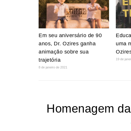
Em seu aniversário de 90
Educa
anos, Dr. Ozires ganha
uma m
animação sobre sua
Ozires
trajetória
19 de jane
8 de janeiro de 2021
Homenagem da E