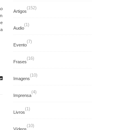
(152)
ão
Artigos
om
se
(1)
Audio
 a
(7)
Evento
(16)
Frases
(10)
Imagens
(4)
Imprensa
(1)
Livros
(10)
Vídeos