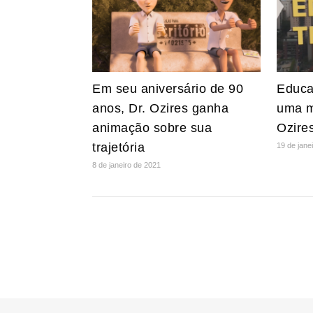
Em seu aniversário de 90
Educa
anos, Dr. Ozires ganha
uma m
animação sobre sua
Ozires
trajetória
19 de jane
8 de janeiro de 2021