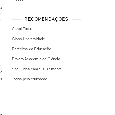
as
de
RECOMENDAÇÕES
de
Canal Futura
Globo Universidade
Parceiros da Educação
Projeto Academia de Ciência
s.
São Judas campus Unimonte
de
ma
Todos pela educação
ue