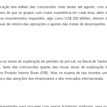
icação dos editais das concessões mais tardar até agosto, com 
ceios de que os grupos com maior experiência em cada área, além 
sos investimentos requeridos, algo como US$ 200 bilhões, deixem 
axas de retorno das operações e ajustes das metas de desempenho.
-se áreas de exploração de petróleo do pré-sal, na Bacia de Santo
s, tanto das concessões quanto das novas áreas de exploração 
 no Produto Interno Bruto (PIB). Mas se espera de tais eventos u
foco das atenções dos empresários e dos mercados internacionais.
 autoridades para proceder com regras licitatórias melhores, para q