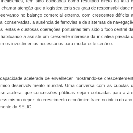
ineficientes, têm sido colocadas como resultado direto da falta 
e chamar atenção que a logística teria seu grau de responsabilidade 
bservando no balanço comercial externo, com crescentes déficits 
al conservadas, a ausência de ferrovias e de sistemas de navegaçã
s lentas e custosas operações portuárias têm sido o foco central d
abituando a assistir um crescente interesse da iniciativa privada 
ém os investimentos necessários para mudar este cenário.
a capacidade acelerada de envelhecer, mostrando-se crescentemen
inâmico desenvolvimento mundial. Uma conversa com as cúpulas 
se acelerar que concessões públicas sejam colocadas para a ár
o pessimismo depois do crescimento econômico fraco no início do ano
umento da SELIC.