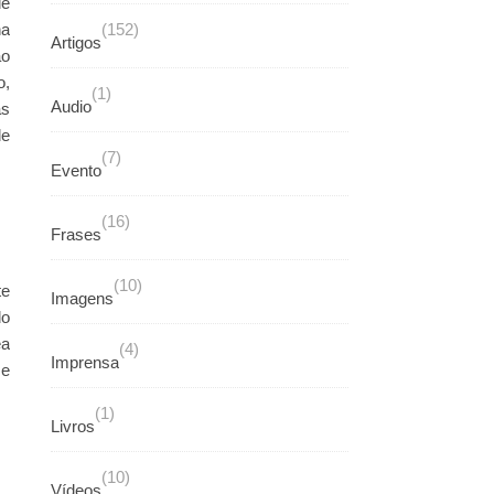
de
na
(152)
Artigos
ao
o,
(1)
Audio
as
de
(7)
Evento
(16)
Frases
(10)
te
Imagens
do
ea
(4)
Imprensa
 e
(1)
Livros
(10)
Vídeos