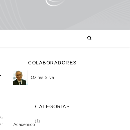
COLABORADORES
r
Ozires Silva
cessões, por Ozires Silva
CATEGORIAS
ca
(1)
 e
Acadêmico