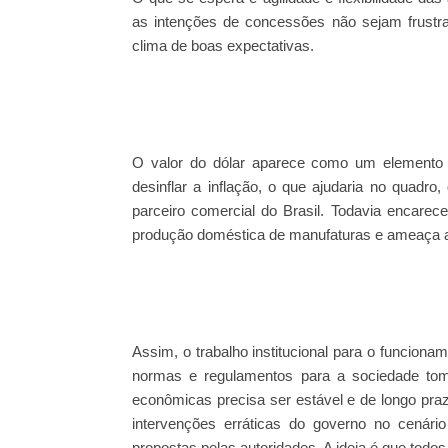
as intenções de concessões não sejam frust
clima de boas expectativas.
O valor do dólar aparece como um elemento 
desinflar a inflação, o que ajudaria no quadr
parceiro comercial do Brasil. Todavia encare
produção doméstica de manufaturas e ameaça a
Assim, o trabalho institucional para o funciona
normas e regulamentos para a sociedade toma
econômicas precisa ser estável e de longo prazo
intervenções erráticas do governo no cenári
propostas pelas autoridades. A ideia é que todos 