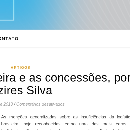
ONTATO
ARTIGOS
leira e as concessões, po
ires Silva
em A logística brasileira e as con
de 2013
/
Comentários desativados
As menções generalizadas sobre as insuficiências da logísti
brasileira, hoje reconhecidas como uma das mais caras