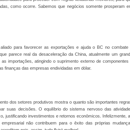
radas, como ocorre. Sabemos que negócios somente prosperam 
aliado para favorecer as exportações e ajuda o BC no combate
o, que parece real da desaceleração da China, atualmente um gran
ce as importações, atingindo o suprimento externo de componentes
s finanças das empresas endividadas em dólar.
mento dos setores produtivos mostra o quanto são importantes regra
r suas decisões. O equilíbrio do sistema nervoso das atividad
, justificando investimentos e retornos econômicos. Infelizmente, 
o empresarial não contribuem para o êxito das próprias mudanç
acreditem pois, assim, tudo fluirá melhor!