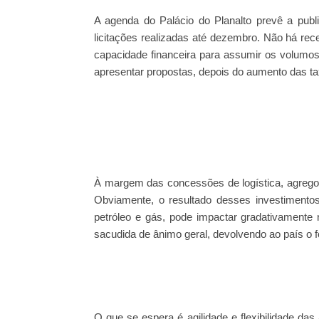
A agenda do Palácio do Planalto prevê a publ
licitações realizadas até dezembro. Não há re
capacidade financeira para assumir os volumo
apresentar propostas, depois do aumento das t
À margem das concessões de logística, agregou
Obviamente, o resultado desses investimento
petróleo e gás, pode impactar gradativamente
sacudida de ânimo geral, devolvendo ao país o 
O que se espera é agilidade e flexibilidade das